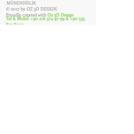
MÜHENDİSLİK
© 2017 by OZ 3D DESIGN.
Proudly created with
Oz 3D Design
Tel & Mobil:
+90 216 374 97 99
&
+90 535
833 82 32
Fax:
+90 216 449 47 92
E-mail:
info@ozproje.com
Kadıköy Ofis: Caferağa Mah. Nailbey Sok.
No:5/4 Kadıköy/İSTANBUL
Fabrika: Özvatan Caddesi Araylar Sanayi
Sitesi A Blok No:3 Orhanlı - Tuzla /
İSTANBUL